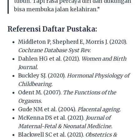
tubuh. Tapi rasa percaya diri dan dukungan
bisa membuka jalan kelahiran.”
Referensi Daftar Pustaka:
Middleton P, Shepherd E, Morris J. (2020).
Cochrane Database Syst Rev.
Dahlen HG et al. (2021).
Women and Birth
Journal.
Buckley SJ. (2020).
Hormonal Physiology of
Childbearing.
Odent M. (2007).
The Functions of the
Orgasms.
Gude NM et al. (2004).
Placental ageing.
McKenna DS et al. (2021).
Journal of
Maternal-Fetal & Neonatal Medicine.
Blackwell SC et al. (2021).
Obstetrics &