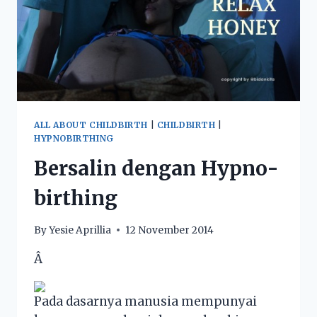
ALL ABOUT CHILDBIRTH
|
CHILDBIRTH
|
HYPNOBIRTHING
Bersalin dengan Hypno-
birthing
By
Yesie Aprillia
12 November 2014
Â
Pada dasarnya manusia mempunyai