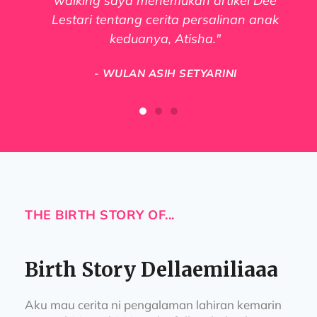
walking saya menemukan artikel Dee
Lestari tentang cerita persalinan anak
keduanya, Atisha."
- WULAN ASIH SETYARINI
THE BIRTH STORY OF...
Birth Story Dellaemiliaaa
Aku mau cerita ni pengalaman lahiran kemarin