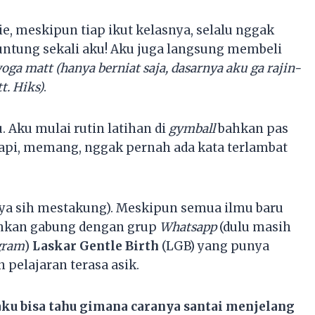
ie, meskipun tiap ikut kelasnya, selalu nggak
untung sekali aku! Aku juga langsung membeli
yoga matt
(hanya berniat saja, dasarnya aku ga rajin-
t. Hiks)
.
 Aku mulai rutin latihan di
gymball
bahkan pas
Tapi, memang, nggak pernah ada kata terlambat
ya sih mestakung). Meskipun semua ilmu baru
ahkan gabung dengan grup
Whatsapp
(dulu masih
gram
)
Laskar Gentle Birth
(LGB) yang punya
 pelajaran terasa asik.
aku bisa tahu gimana caranya santai menjelang