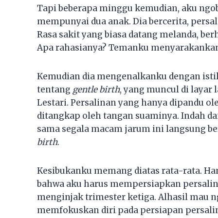
Tapi beberapa minggu kemudian, aku ngo
mempunyai dua anak. Dia bercerita, pers
Rasa sakit yang biasa datang melanda, berh
Apa rahasianya? Temanku menyarakankan 
Kemudian dia mengenalkanku dengan isti
tentang
gentle birth
, yang muncul di layar
Lestari. Persalinan yang hanya dipandu ol
ditangkap oleh tangan suaminya. Indah dan
sama segala macam jarum ini langsung be
birth
.
Kesibukanku memang diatas rata-rata. Ha
bahwa aku harus mempersiapkan persalin
menginjak trimester ketiga. Alhasil mau ng
memfokuskan diri pada persiapan persali