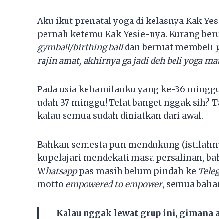
Aku ikut prenatal yoga di kelasnya Kak Yes
pernah ketemu Kak Yesie-nya. Kurang ber
gymball/birthing ball
dan berniat membeli
rajin amat, akhirnya ga jadi deh beli yoga mat
Pada usia kehamilanku yang ke-36 minggu.
udah 37 minggu! Telat banget nggak sih? 
kalau semua sudah diniatkan dari awal.
Bahkan semesta pun mendukung (istilahn
kupelajari mendekati masa persalinan, b
W
hatsapp
pas masih belum pindah ke
Tele
motto
empowered to empower
, semua bahan
Kalau nggak lewat grup ini, gimana 