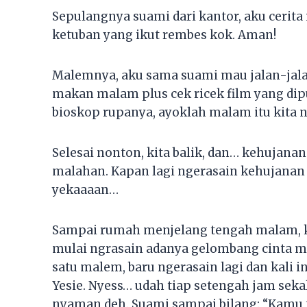
Sepulangnya suami dari kantor, aku cerita 
ketuban yang ikut rembes kok. Aman!
Malemnya, aku sama suami mau jalan-jalan.
makan malam plus cek ricek film yang dipu
bioskop rupanya, ayoklah malam itu kita 
Selesai nonton, kita balik, dan… kehujana
malahan. Kapan lagi ngerasain kehujanan b
yekaaaan…
Sampai rumah menjelang tengah malam, kami
mulai ngrasain adanya gelombang cinta me
satu malem, baru ngerasain lagi dan kali i
Yesie. Nyess… udah tiap setengah jam sekal
nyaman deh. Suami sampai bilang: “Kamu 