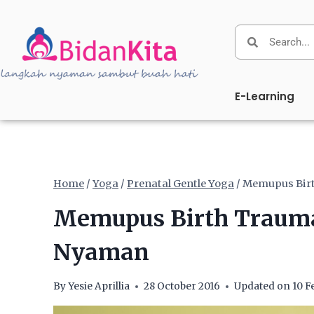
E-Learning
Home
/
Yoga
/
Prenatal Gentle Yoga
/
Memupus Birt
Memupus Birth Trauma
Nyaman
By
Yesie Aprillia
28 October 2016
Updated on
10 F