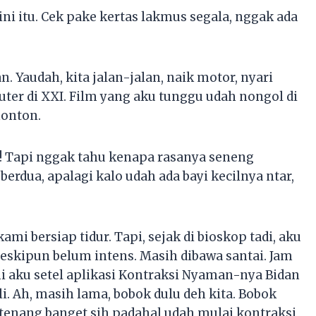
ini itu. Cek pake kertas lakmus segala, nggak ada
 Yaudah, kita jalan-jalan, naik motor, nyari
ter di XXI. Film yang aku tunggu udah nongol di
nonton.
n! Tapi nggak tahu kenapa rasanya seneng
erdua, apalagi kalo udah ada bayi kecilnya ntar,
 bersiap tidur. Tapi, sejak di bioskop tadi, aku
skipun belum intens. Masih dibawa santai. Jam
ni aku setel aplikasi Kontraksi Nyaman-nya Bidan
i. Ah, masih lama, bobok dulu deh kita. Bobok
tenang banget sih padahal udah mulai kontraksi