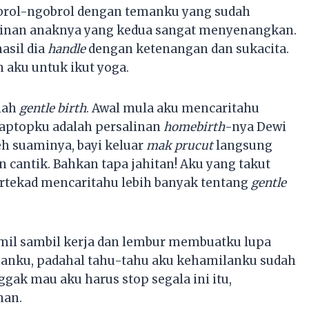
brol-ngobrol dengan temanku yang sudah
alinan anaknya yang kedua sangat menyenangkan.
asil dia
handle
dengan ketenangan dan sukacita.
aku untuk ikut yoga.
lah
gentle birth
. Awal mula aku mencaritahu
 laptopku adalah persalinan
homebirth
-nya Dewi
eh suaminya, bayi keluar
mak prucut
langsung
 cantik. Bahkan tapa jahitan! Aku yang takut
rtekad mencaritahu lebih banyak tentang
gentle
mil sambil kerja dan lembur membuatku lupa
anku, padahal tahu-tahu aku kehamilanku sudah
gak mau aku harus stop segala ini itu,
nan.