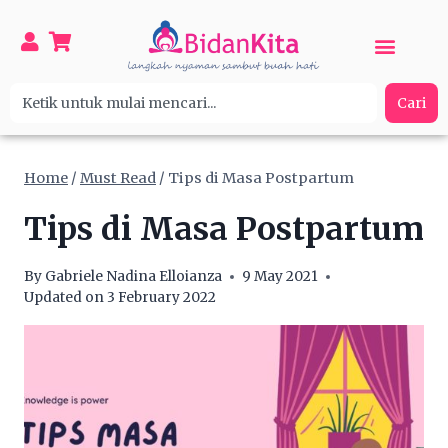
Cari
Home
/
Must Read
/
Tips di Masa Postpartum
Tips di Masa Postpartum
By
Gabriele Nadina Elloianza
9 May 2021
Updated on
3 February 2022