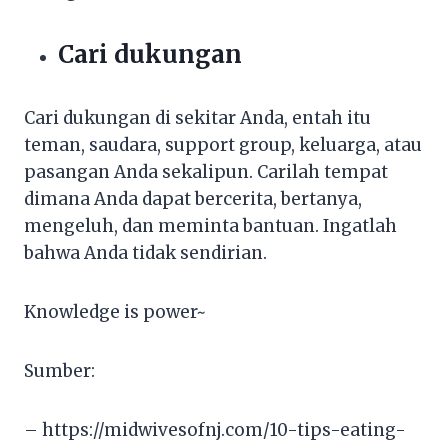
Cari dukungan
Cari dukungan di sekitar Anda, entah itu
teman, saudara, support group, keluarga, atau
pasangan Anda sekalipun. Carilah tempat
dimana Anda dapat bercerita, bertanya,
mengeluh, dan meminta bantuan. Ingatlah
bahwa Anda tidak sendirian.
Knowledge is power~
Sumber:
– https://midwivesofnj.com/10-tips-eating-