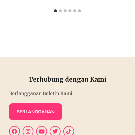
Terhubung dengan Kami
Berlangganan Buletin Kami:
BERLANGGANAN