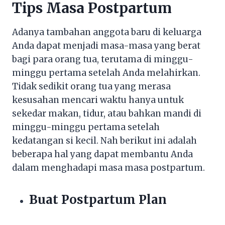
Tips Masa Postpartum
Adanya tambahan anggota baru di keluarga
Anda dapat menjadi masa-masa yang berat
bagi para orang tua, terutama di minggu-
minggu pertama setelah Anda melahirkan.
Tidak sedikit orang tua yang merasa
kesusahan mencari waktu hanya untuk
sekedar makan, tidur, atau bahkan mandi di
minggu-minggu pertama setelah
kedatangan si kecil. Nah berikut ini adalah
beberapa hal yang dapat membantu Anda
dalam menghadapi masa masa postpartum.
Buat Postpartum Plan