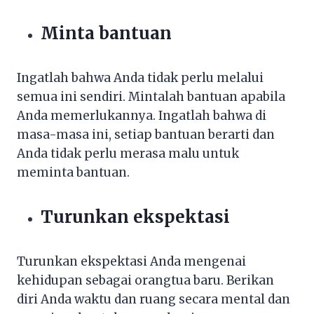
Minta bantuan
Ingatlah bahwa Anda tidak perlu melalui
semua ini sendiri. Mintalah bantuan apabila
Anda memerlukannya. Ingatlah bahwa di
masa-masa ini, setiap bantuan berarti dan
Anda tidak perlu merasa malu untuk
meminta bantuan.
Turunkan ekspektasi
Turunkan ekspektasi Anda mengenai
kehidupan sebagai orangtua baru. Berikan
diri Anda waktu dan ruang secara mental dan