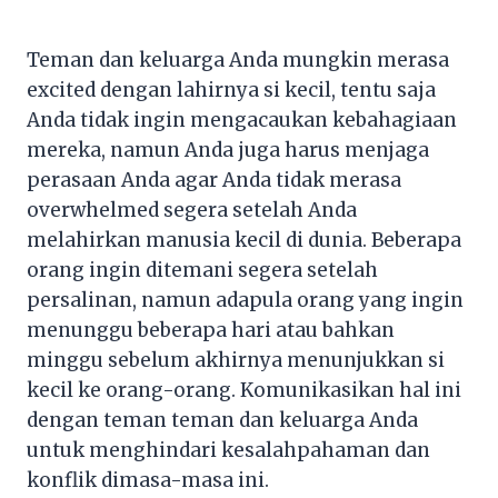
Teman dan keluarga Anda mungkin merasa
excited dengan lahirnya si kecil, tentu saja
Anda tidak ingin mengacaukan kebahagiaan
mereka, namun Anda juga harus menjaga
perasaan Anda agar Anda tidak merasa
overwhelmed segera setelah Anda
melahirkan manusia kecil di dunia. Beberapa
orang ingin ditemani segera setelah
persalinan, namun adapula orang yang ingin
menunggu beberapa hari atau bahkan
minggu sebelum akhirnya menunjukkan si
kecil ke orang-orang. Komunikasikan hal ini
dengan teman teman dan keluarga Anda
untuk menghindari kesalahpahaman dan
konflik dimasa-masa ini.