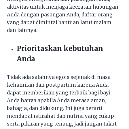
aktivitas untuk menjaga keeratan hubungan
Anda dengan pasangan Anda, daftar orang
yang dapat dimintai bantuan larut malam,
dan lainnya.
Prioritaskan kebutuhan
Anda
Tidak ada salahnya egois sejenak di masa
kehamilan dan postpartum karena Anda
dapat memberikan yang terbaik bagi bayi
Anda hanya apabila Anda merasa aman,
bahagia, dan didukung. Ini juga berarti
mendapat istirahat dan nutrisi yang cukup
serta pikiran yang tenang, jadi jangan takut