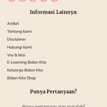
Informasi Lainnya:
Artikel
Tentang kami
Disclaimer
Hubungi kami
Visi & Misi
E-Learning Bidan Kita
Keluarga Bidan Kita
Bidan Kita Shop
Punya Pertanyaan?
Punya pertanyaan atau masalah?