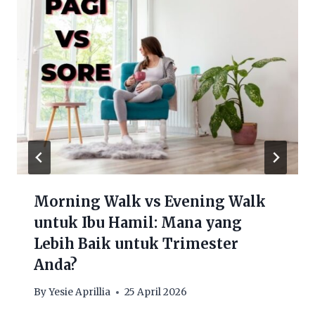
Morning Walk vs Evening Walk
untuk Ibu Hamil: Mana yang
Lebih Baik untuk Trimester
Anda?
By
Yesie Aprillia
25 April 2026