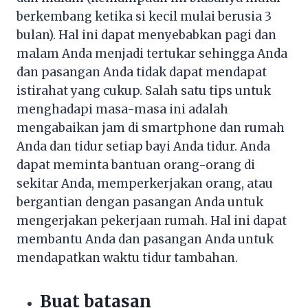
berkembang ketika si kecil mulai berusia 3
bulan). Hal ini dapat menyebabkan pagi dan
malam Anda menjadi tertukar sehingga Anda
dan pasangan Anda tidak dapat mendapat
istirahat yang cukup. Salah satu tips untuk
menghadapi masa-masa ini adalah
mengabaikan jam di smartphone dan rumah
Anda dan tidur setiap bayi Anda tidur. Anda
dapat meminta bantuan orang-orang di
sekitar Anda, memperkerjakan orang, atau
bergantian dengan pasangan Anda untuk
mengerjakan pekerjaan rumah. Hal ini dapat
membantu Anda dan pasangan Anda untuk
mendapatkan waktu tidur tambahan.
Buat batasan