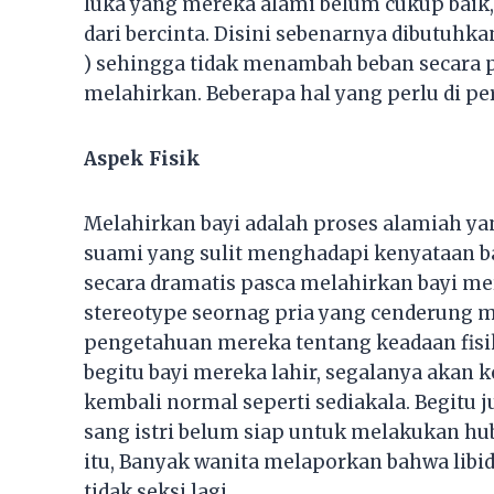
luka yang mereka alami belum cukup baik
dari bercinta. Disini sebenarnya dibutuh
) sehingga tidak menambah beban secara 
melahirkan. Beberapa hal yang perlu di per
Aspek Fisik
Melahirkan bayi adalah proses alamiah ya
suami yang sulit menghadapi kenyataan bah
secara dramatis pasca melahirkan bayi mer
stereotype seornag pria yang cenderung 
pengetahuan mereka tentang keadaan fisik
begitu bayi mereka lahir, segalanya akan k
kembali normal seperti sediakala. Begitu j
sang istri belum siap untuk melakukan hu
itu, Banyak wanita melaporkan bahwa libi
tidak seksi lagi.